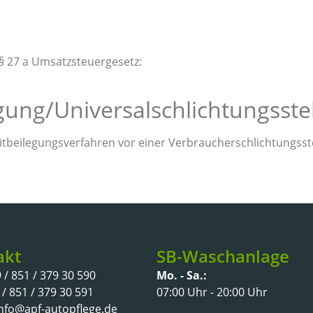
 27 a Umsatzsteuergesetz:
gung/Universal­schlichtungs­ste
treitbeilegungsverfahren vor einer Verbraucherschlichtungsst
akt
SB-Waschanlage
 / 851 / 379 30 590
Mo. - Sa.:
 / 851 / 379 30 591
07:00 Uhr - 20:00 Uhr
 info@apf-autopflege.de