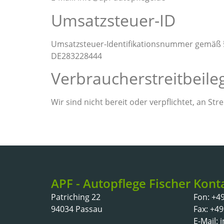
Umsatzsteuer-ID
Umsatzsteuer-Identifikationsnummer gemäß §
DE283228444
Verbraucher­streit­beile
Wir sind nicht bereit oder verpflichtet, an S
APF - Autopflege Fischer
Kont
Patriching 22
Fon: +49
94034 Passau
Fax: +49
E-Mail: